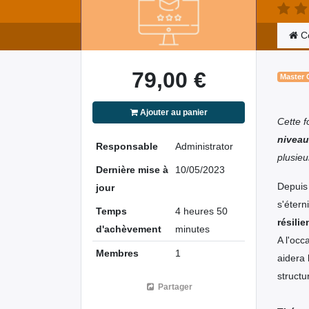
C
79,00
€
Master 
Ajouter au panier
Cette f
niveau
Responsable
Administrator
plusie
Dernière mise à
10/05/2023
Depuis 
jour
s'étern
Temps
4 heures 50
résili
d'achèvement
minutes
A l'occ
Membres
1
aidera 
structu
Partager