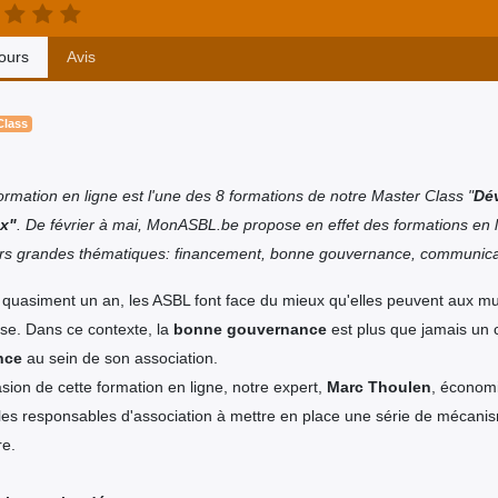
ours
Avis
Class
ormation en ligne est l'une des 8 formations de notre Master Class "
Dév
x"
. De février à mai, MonASBL.be propose en effet des formations en li
urs grandes thématiques: financement, bonne gouvernance, communica
quasiment un an, les ASBL font face du mieux qu'elles peuvent aux mult
ise. Dans ce contexte, la
bonne gouvernance
est plus que jamais un c
ence
au sein de son association.
asion de cette formation en ligne, notre expert,
Marc Thoulen
, économi
les responsables d'association à mettre en place une série de mécani
re.