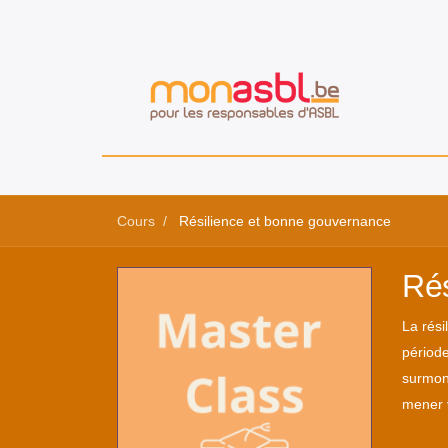
Cours
Résilience et bonne gouvernance
Rés
La rési
période
surmont
mener v